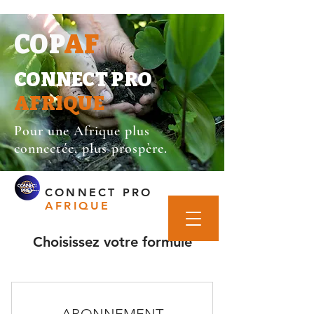
COP
AF
CONNECT PRO
AFRIQUE
Pour une Afrique plus
connectée, plus prospère.
CONNECT PRO
AFRIQUE
Choisissez votre formule