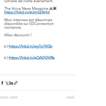
lumière de notre événement. 
The Voice News Magazine 🙏🏾
https://
lnkd.in/eUmSZAHd
Mon interview est désormais 
disponible sur 👉🏾Connection 
ivoirienne. 
Allez découvrir !
👉
https://
lnkd.in/eg7p7XGb
👉
https://
lnkd.in/eQADGW8s