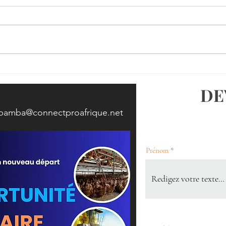
L’événement annuel du LVVN
NAB
Attaché Network (LAN) 03
du 
DE
juin 2026 Pays- Bas
.bamba@connectproafrique.net
Prénom