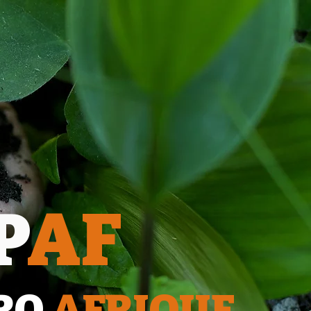
P
AF
RO
AFRIQUE