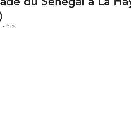
ade du Sénégal à La Ha
)
mai 2025