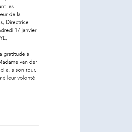
nt les 
ur de la 
, Directrice 
redi 17 janvier 
YE, 
 gratitude à 
 Madame van der 
 a, à son tour, 
mé leur volonté 