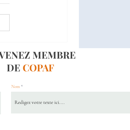
C x Heineken-Réception
Nouvel An 2026
VENEZ MEMBRE
DE
COPAF
Nom