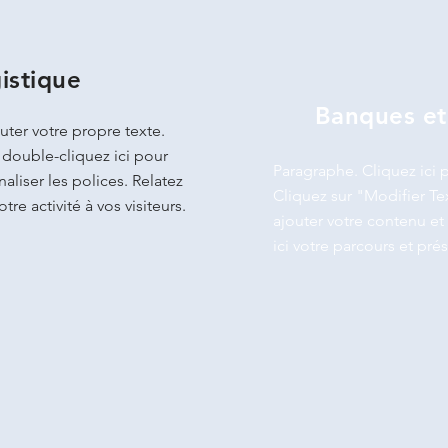
gistique
Banques et
uter votre propre texte.
 double-cliquez ici pour
Paragraphe. Cliquez ici p
aliser les polices. Relatez
Cliquez sur "Modifier Te
tre activité à vos visiteurs.
ajouter votre contenu et 
ici votre parcours et prés