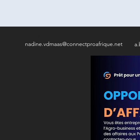
E-mail
nadine.vdmaas@connectproafrique.net
a