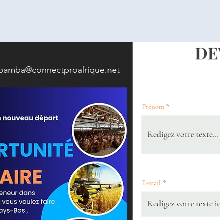
DE
.bamba@connectproafrique.net
Prénom
E-mail