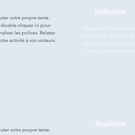
Industrie
uter votre propre texte.
 double-cliquez ici pour
Paragraphe. Cliquez ici 
aliser les polices. Relatez
Cliquez sur "Modifier Te
tre activité à vos visiteurs.
ajouter votre contenu et 
ici votre parcours et prés
Tourisme
uter votre propre texte.