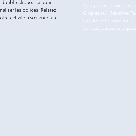
 double-cliquez ici pour
Paragraphe. Cliquez ici 
aliser les polices. Relatez
Cliquez sur "Modifier Te
otre activité à vos visiteurs.
ajouter votre contenu et 
ici votre parcours et prés